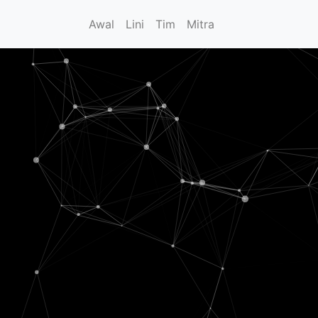
Awal
Lini
Tim
Mitra