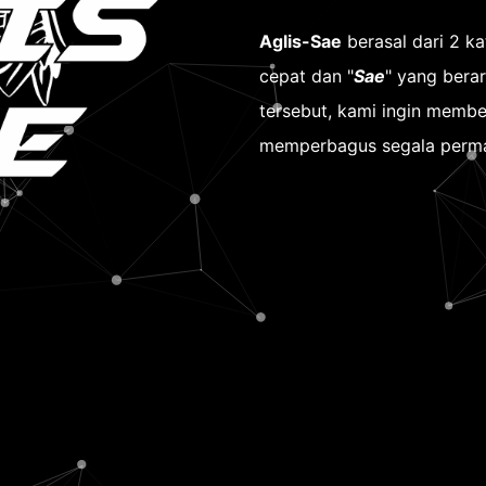
Aglis-Sae
berasal dari 2 k
cepat dan "
Sae
" yang bera
tersebut, kami ingin memb
memperbagus segala perma